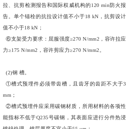
拉、抗剪检测报告和国际权威机构的120 min防火报
告。单个锚栓的抗拉设计值不小于18 kN，抗剪设计
值不小于18 kN；
⑥支架受力要求：屈服强度≥270 N/mm2，容许拉应
力≥175 N/mm2，容许剪应力≥270 N/mm2。
(2)钢 槽。
①槽式预埋件必须带齿槽，且齿牙的齿距不大于3
mm；
②槽式预埋件应采用碳钢材质，所用材料的各项性
能指标不低于Q235号碳钢，其表面应进行分件热浸
镀锌处理，镀层厚度不宜小于55 μm；