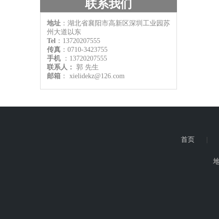
联系我们
地址
：湖北省襄阳市高新区深圳工业园苏
州大道以东
Tel
：13720207555
传真
：0710-3423755
手机
：
13720207555
联系人：
郭
先生
邮箱
：
xielidekz@126.com
首页
|