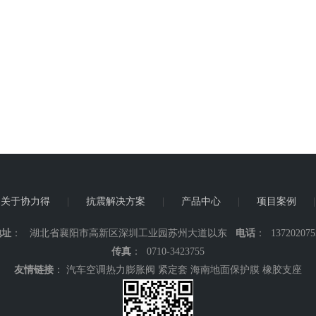
关于协力得
|
抗震解决方案
|
产品中心
|
项目案例
地址
： 湖北省襄阳市高新区深圳工业园苏州大道以东
电话
： 137202075
传真
： 0710-3423755
友情链接
：
汽车空调热力膨胀阀
紧定套
海南地面保护膜
橡胶支座