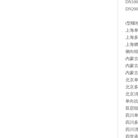
DN1
DN2
t型螺
上海
上海
上海
侧向
内蒙
内蒙
内蒙
北京
北京
北京
单向
双层
四川
四川
四川
四管