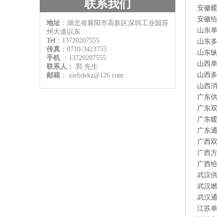
联系我们
安徽
安徽
地址
：湖北省襄阳市高新区深圳工业园苏
山东
州大道以东
Tel
：13720207555
山东
传真
：0710-3423755
山东
手机
：
13720207555
山西
联系人：
郭
先生
山西
邮箱
：
xielidekz@126.com
山西
广东
广东
广东
广东
广西
广西
广西
武汉
武汉
武汉
江苏