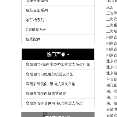
管廊支架系列
DN2
支架
成品支架系列
三管
上海
哈芬槽系列
上海
C型槽钢系列
上海
内蒙
抗震配件
内蒙
内蒙
热门产品
内蒙
北京
襄阳侧向+纵向电缆桥架抗震支吊架厂家
北京
北京
襄阳侧向电缆桥架抗震支吊架
单管
襄阳多管侧向+纵向抗震支吊架
四孔
四川
襄阳多管侧向抗震支吊架
四川
襄阳多管综合侧向+纵向抗震支吊架
四川
安徽
安徽