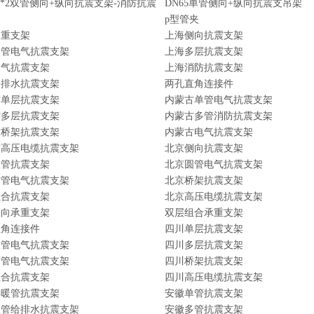
00*2双管侧向+纵向抗震支架-消防抗震
DN65单管侧向+纵向抗震支吊架
p型管夹
承重支架
上海侧向抗震支架
双管电气抗震支架
上海多层抗震支架
暖气抗震支架
上海消防抗震支架
给排水抗震支架
两孔直角连接件
古单层抗震支架
内蒙古单管电气抗震支架
古多层抗震支架
内蒙古多管消防抗震支架
古桥架抗震支架
内蒙古电气抗震支架
古高压电缆抗震支架
北京侧向抗震支架
双管抗震支架
北京圆管电气抗震支架
方管电气抗震支架
北京桥架抗震支架
组合抗震支架
北京高压电缆抗震支架
纵向承重支架
双层组合承重支架
直角连接件
四川单层抗震支架
双管电气抗震支架
四川多层抗震支架
方管电气抗震支架
四川桥架抗震支架
组合抗震支架
四川高压电缆抗震支架
供暖管抗震支架
安徽单管抗震支架
双管给排水抗震支架
安徽多管抗震支架