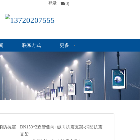
登录
(0)
13720207555
闻
联系方式
更多
-消防抗震
DN150*2双管侧向+纵向抗震支架-消防抗震
支架