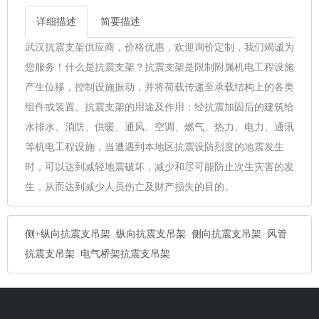
详细描述
简要描述
武汉抗震支架供应商，价格优惠，欢迎询价定制，我们竭诚为
您服务！什么是抗震支架？抗震支架是限制附属机电工程设施
产生位移，控制设施振动，并将荷载传递至承载结构上的各类
组件或装置。抗震支架的用途及作用：经抗震加固后的建筑给
水排水、消防、供暖、通风、空调、燃气、热力、电力、通讯
等机电工程设施，当遭遇到本地区抗震设防烈度的地震发生
时，可以达到减轻地震破坏，减少和尽可能防止次生灾害的发
生，从而达到减少人员伤亡及财产损失的目的。
侧+纵向抗震支吊架
纵向抗震支吊架
侧向抗震支吊架
风管
抗震支吊架
电气桥架抗震支吊架