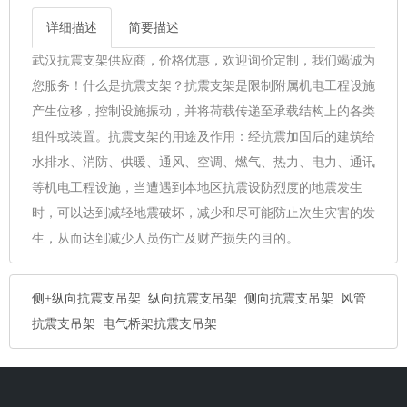
详细描述
简要描述
武汉抗震支架供应商，价格优惠，欢迎询价定制，我们竭诚为
您服务！什么是抗震支架？抗震支架是限制附属机电工程设施
产生位移，控制设施振动，并将荷载传递至承载结构上的各类
组件或装置。抗震支架的用途及作用：经抗震加固后的建筑给
水排水、消防、供暖、通风、空调、燃气、热力、电力、通讯
等机电工程设施，当遭遇到本地区抗震设防烈度的地震发生
时，可以达到减轻地震破坏，减少和尽可能防止次生灾害的发
生，从而达到减少人员伤亡及财产损失的目的。
侧+纵向抗震支吊架
纵向抗震支吊架
侧向抗震支吊架
风管
抗震支吊架
电气桥架抗震支吊架