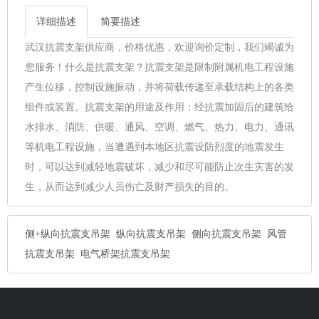
详细描述
简要描述
武汉抗震支架供应商，价格优惠，欢迎询价定制，我们竭诚为
您服务！什么是抗震支架？抗震支架是限制附属机电工程设施
产生位移，控制设施振动，并将荷载传递至承载结构上的各类
组件或装置。抗震支架的用途及作用：经抗震加固后的建筑给
水排水、消防、供暖、通风、空调、燃气、热力、电力、通讯
等机电工程设施，当遭遇到本地区抗震设防烈度的地震发生
时，可以达到减轻地震破坏，减少和尽可能防止次生灾害的发
生，从而达到减少人员伤亡及财产损失的目的。
侧+纵向抗震支吊架
纵向抗震支吊架
侧向抗震支吊架
风管
抗震支吊架
电气桥架抗震支吊架