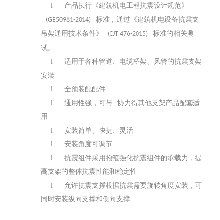
l
产品执行《建筑机电工程抗震设计规范》
标准，通过《建筑机电设备抗震支
(GB50981-2014)
吊架通用技术条件》
标准的相关测
(CJT 476-2015)
试。
l
适用于各种管道、电缆桥架、风管的抗震支架
安装
l
全预装配配件
l
通用性强，可与
协力得
其他支架产品配套适
用
l
安装简单、快捷、灵活
l
安装角度可调节
l
抗震组件采用抱箍强化抗震组件的承载力，提
高支架的整体抗震性能和稳定性
l
允许抗震支撑根据抗震需要旋转角度安装，可
同时安装纵向支撑和侧向支撑