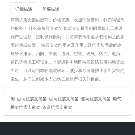
详细描述
简要描述
河南抗震支架供应商，价格优惠，欢迎询价定制，我们竭诚为
您服务！ 什么是抗震支架？ 抗震支架是限制附属机电工程设
施产生位移，控制设施振动，并将荷载传递至承载结构上的各
类组件或装置。 抗震支架的用途及作用：经抗震加固后的建
筑给水排水、消防、供暖、通风、空调、燃气、热力、电力、
通讯等机电工程设施，当遭遇到本地区抗震设防烈度的地震发
生时，可以达到减轻地震破坏，减少和尽可能防止次生灾害的
发生，从而达到减少人员伤亡及财产损失的目的。
侧+纵向抗震支吊架
纵向抗震支吊架
侧向抗震支吊架
电气
桥架抗震支吊架
管道抗震支吊架